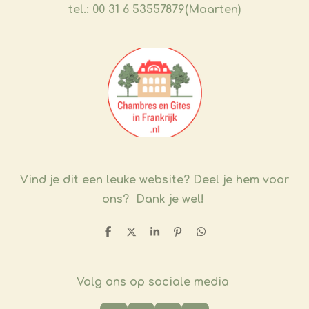
tel.: 00 31 6 53557879(Maarten)
Vind je dit een leuke website?
Deel je hem voor
ons? Dank je wel!
D
D
S
P
D
e
e
h
i
e
l
e
a
n
l
e
l
r
n
e
n
e
e
n
Volg ons op sociale media
n