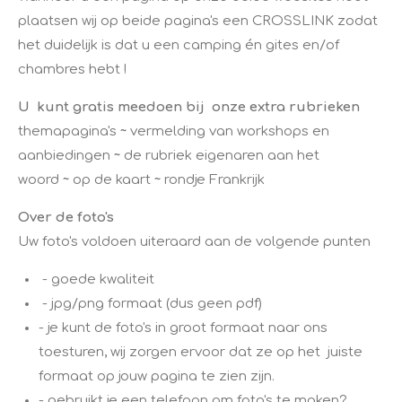
plaatsen wij op beide pagina's een CROSSLINK zodat
het duidelijk is dat u een camping én gites en/of
chambres hebt ! ​
U kunt gratis meedoen bij onze extra rubrieken
themapagina's
~
vermelding van workshops en
aanbiedingen
~
de rubriek eigenaren aan het
woord
~
op de kaart
~
rondje Frankrijk
Over de foto's
​Uw foto's voldoen uiteraard aan de volgende punten
- goede kwaliteit
- jpg/png formaat (dus geen pdf)
- je kunt de foto's in groot formaat naar ons
toesturen, wij zorgen ervoor dat ze op het juiste
formaat op jouw pagina te zien zijn.
- gebruikt je een telefoon om foto's te maken?