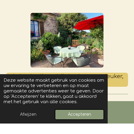
Je boekt direct bij de eigenaar : leuker,
Deze website maakt gebruik van cookies om
voordelig én persoonlijk !
uw ervaring te verbeteren en op maat
gemaakte advertenties weer te geven. Door
op ‘Accepteren’ te klikken, gaat u akkoord
met het gebruik van alle cookies.
onze website is voor het laatst bijgewerkt op 29-
6-2026
Afwijzen
Accepteren
E-mailadres
Facebook