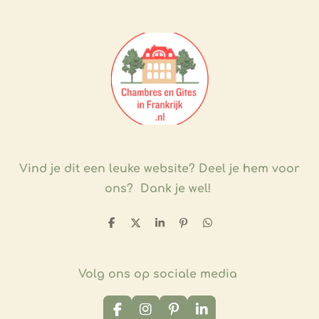
Vind je dit een leuke website?
Deel je hem voor
ons? Dank je wel!
D
D
S
P
D
e
e
h
i
e
l
e
a
n
l
e
l
r
n
e
n
e
e
n
Volg ons op sociale media
n
F
I
P
L