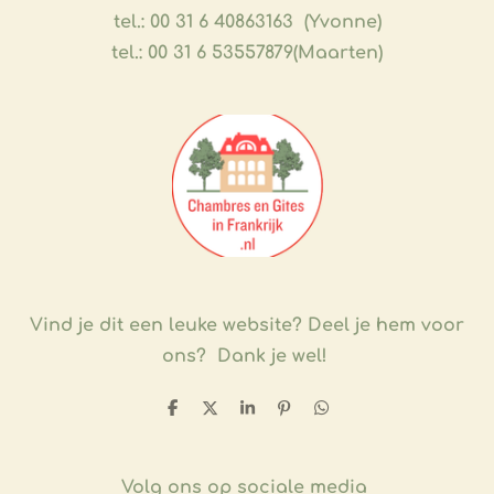
tel.: 00 31 6 40863163 (Yvonne)
tel.: 00 31 6 53557879(Maarten)
Vind je dit een leuke website?
Deel je hem voor
ons? Dank je wel!
D
D
S
P
D
e
e
h
i
e
l
e
a
n
l
e
l
r
n
e
n
e
e
n
Volg ons op sociale media