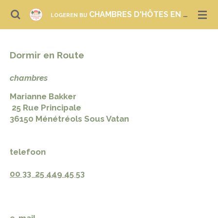
Ga
CHAMBRES D'HÔTES EN GITES IN FRANKRIJK
LOGEREN BIJ
direct
naar
de
Dormir en Route
hoofdinhoud
chambres
Marianne Bakker
25 Rue Principale
36150 Ménétréols Sous Vatan
telefoon
00 33 25 449 45 53