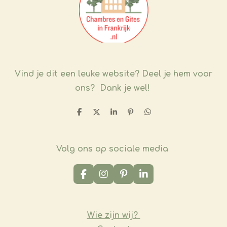
Vind je dit een leuke website?
Deel je hem voor
ons? Dank je wel!
D
D
S
P
D
e
e
h
i
e
l
e
a
n
l
e
l
r
n
e
n
e
e
n
Volg ons op sociale media
n
F
I
P
L
a
n
i
i
c
s
n
n
e
t
t
k
b
a
e
e
Wie zijn wij?
o
g
r
d