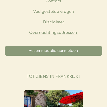
Contact
o
r
e
I
k
a
s
n
m
t
Veelgestelde vragen
​Disclaimer
Overnachtingsadressen
Accommodatie aanmelden.
TOT ZIENS IN FRANKRIJK !