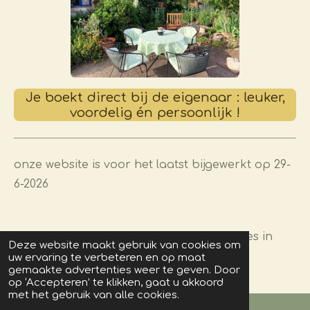
Je boekt direct bij de eigenaar : leuker,
voordelig én persoonlijk !
onze website is voor het laatst bijgewerkt op 29-
6-2026
© -2015-2026 logeren bij Chambres en Gites in
Deze website maakt gebruik van cookies om
Frankrijk (b&b en vakantiehuizen)
uw ervaring te verbeteren en op maat
gemaakte advertenties weer te geven. Door
op ‘Accepteren’ te klikken, gaat u akkoord
met het gebruik van alle cookies.