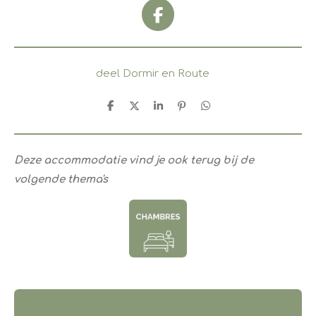
F
a
c
e
deel Dormir en Route
b
o
D
D
S
P
D
o
e
e
h
i
e
k
l
e
a
n
l
e
l
r
n
e
n
e
e
n
Deze accommodatie vind je ook terug bij de
n
volgende thema's