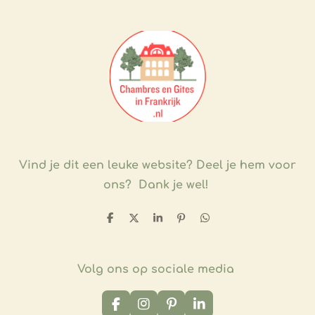
Vind je dit een leuke website?
Deel je hem voor
ons? Dank je wel!
D
D
S
P
D
e
e
h
i
e
l
e
a
n
l
e
l
r
n
e
n
e
e
n
Volg ons op sociale media
n
F
I
P
L