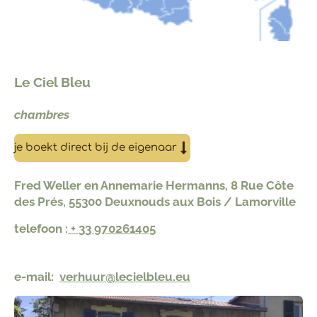
Le Ciel Bleu
chambres
je boekt direct bij de eigenaar
Fred Weller en Annemarie Hermanns, 8 Rue Côte
des Prés, 55300 Deuxnouds aux Bois / Lamorville
telefoon :
+ 33 970261405​
e-mail:
verhuur@lecielbleu.eu