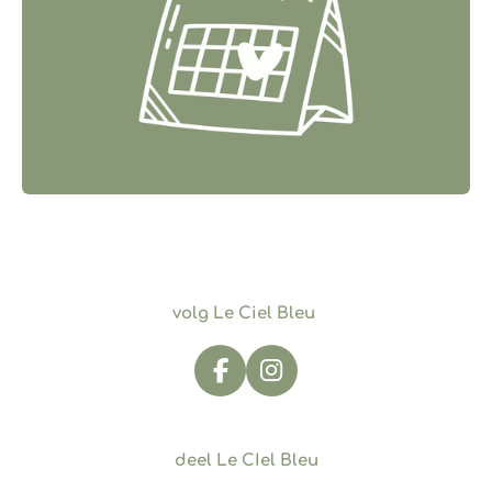
volg Le Ciel Bleu
F
I
a
n
c
s
e
t
deel Le CIel Bleu
b
a