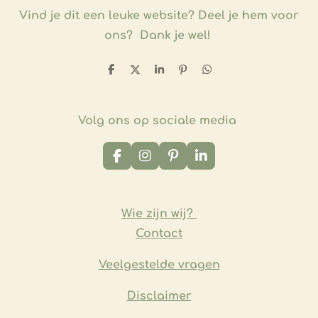
Vind je dit een leuke website?
Deel je hem voor
ons? Dank je wel!
D
D
S
P
D
e
e
h
i
e
l
e
a
n
l
e
l
r
n
e
n
e
e
n
Volg ons op sociale media
n
F
I
P
L
a
n
i
i
c
s
n
n
e
t
t
k
b
a
e
e
Wie zijn wij?
o
g
r
d
Contact
o
r
e
I
k
a
s
n
m
t
Veelgestelde vragen
​Disclaimer