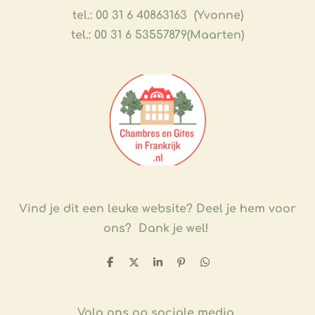
tel.: 00 31 6 40863163 (Yvonne)
tel.: 00 31 6 53557879(Maarten)
Vind je dit een leuke website?
Deel je hem voor
ons? Dank je wel!
D
D
S
P
D
e
e
h
i
e
l
e
a
n
l
e
l
r
n
e
n
e
e
n
Volg ons op sociale media