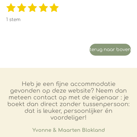
1
2
3
4
5
S
R
t
s
s
s
s
s
a
e
1 stem
m
t
t
t
t
t
t
m
e
i
e
e
e
e
e
n
n
r
r
r
r
r
g
terug naar boven
r
r
r
r
:
e
e
e
e
5
s
n
n
n
n
t
Heb je een fijne accommodatie
e
gevonden op deze website? Neem dan
meteen contact op met de eigenaar : je
r
boekt dan direct zonder tussenpersoon:
r
dat is leuker, persoonlijker én
e
voordeliger!
n
​Yvonne & Maarten Blokland