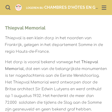
Ga
CHAMBRES D'HÔTES EN GITES IN FRANKRIJK
LOGEREN BIJ
direct
naar
de
Thiepval Memorial
hoofdinhoud
Thiepval is een klein dorp in het noorden van
Frankrijk, gelegen in het departement Somme in de
regio Hauts-de-France.
Het dorp is vooral bekend vanwege het
Thiepval
Memorial
, dat een van de belangrijkste monumenten
is ter nagedachtenis aan de Eerste Wereldoorlog.
Het Thiepval Memorial werd ontworpen door de
Britse architect Sir Edwin Lutyens en werd onthuld
op 1 augustus 1932. Het herdenkt de meer dan
72.000 soldaten die tijdens de Slag aan de Somme
zijn gesneuveld en geen bekend graf hebben.